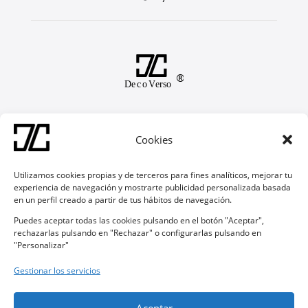
Soporte
Cookies
Contacto
Preguntas Frecuentes
Devoluciones y Garantías
Utilizamos cookies propias y de terceros para fines analíticos, mejorar tu
experiencia de navegación y mostrarte publicidad personalizada basada
en un perfil creado a partir de tus hábitos de navegación.
Síguenos
Puedes aceptar todas las cookies pulsando en el botón "Aceptar",

rechazarlas pulsando en "Rechazar" o configurarlas pulsando en
"Personalizar"

Gestionar los servicios
Made in Spain, MU
Aceptar