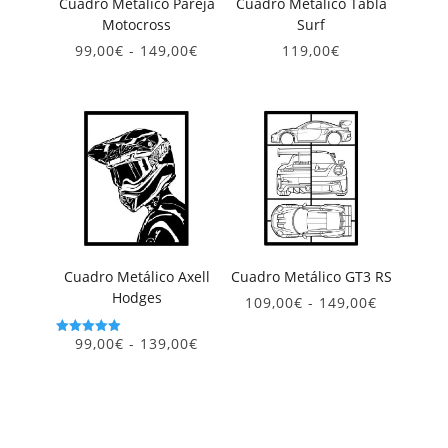
Cuadro Metálico Pareja
Cuadro Metálico Tabla
Motocross
Surf
Rango
99,00
€
-
149,00
€
119,00
€
de
precios:
desde
99,00€
hasta
149,00€
Cuadro Metálico Axell
Cuadro Metálico GT3 RS
Hodges
Rango
109,00
€
-
149,00
€
de
precios:
Rango
99,00
€
-
139,00
€
Valorado
desde
con
de
5.00
109,00€
precios:
de 5
hasta
desde
149,00€
99,00€
hasta