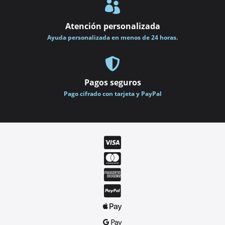

Atención personalizada
Ayuda personalizada en menos de 24 horas.

Pagos seguros
Pago cifrado con tarjeta y PayPal





