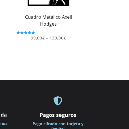
ios:
de
Cuadro Metálico Axell
0€
Hodges
ta
,00€
Rango
99,00
€
-
139,00
€
Valorado
con
de
5.00
precios:
de 5
desde
99,00€
hasta
139,00€

ada
Pagos seguros
enos
Pago cifrado con tarjeta y
PayPal