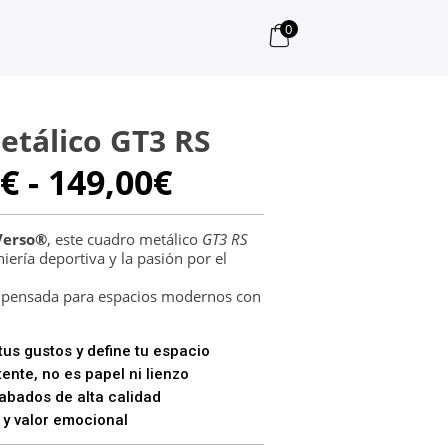
0
etálico GT3 RS
Rango
€
-
149,00
€
de
precios:
desde
Verso®
, este cuadro metálico
GT3 RS
niería deportiva y la pasión por el
109,00€
hasta
e pensada para espacios modernos con
149,00€
us gustos y define tu espacio
ente, no es papel ni lienzo
bados de alta calidad
 y valor emocional