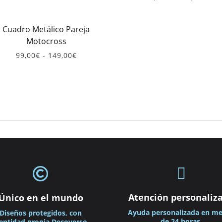
de
prec
des
Cuadro Metálico Pareja
99,0
Motocross
has
149
Rango
99,00
€
-
149,00
€
de
precios:
desde
99,00€
hasta
149,00€


Atención personaliz
Único en el mundo
Ayuda personalizada en m
Diseños protegidos, con
de 24 horas.
entidad propia Decoverso.