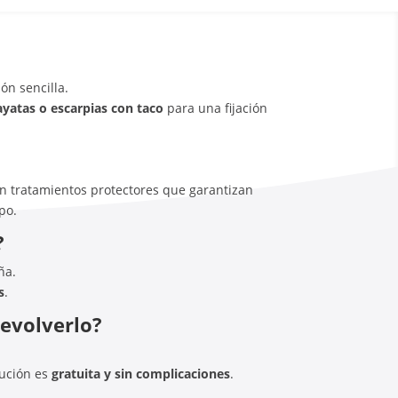
ón sencilla.
ayatas o escarpias con taco
para una fijación
on tratamientos protectores que garantizan
po.
?
ña.
s
.
devolverlo?
lución es
gratuita y sin complicaciones
.