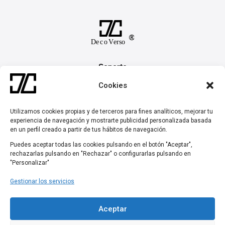
Soporte
Contacto
Cookies
Preguntas Frecuentes
Devoluciones y Garantías
Utilizamos cookies propias y de terceros para fines analíticos, mejorar tu
experiencia de navegación y mostrarte publicidad personalizada basada
en un perfil creado a partir de tus hábitos de navegación.
Síguenos
Puedes aceptar todas las cookies pulsando en el botón "Aceptar",

rechazarlas pulsando en "Rechazar" o configurarlas pulsando en
"Personalizar"

Gestionar los servicios
Made in Spain, MU
Aceptar
Copyright © 2025 Decoverso. Todos los derechos reservados