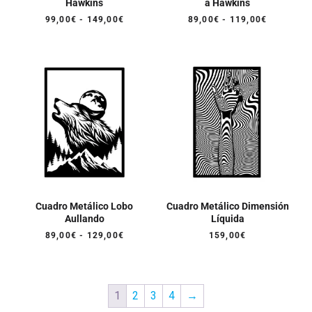
Hawkins
a Hawkins
Rango
Rango
99,00
€
-
149,00
€
89,00
€
-
119,00
€
de
de
precios:
precios:
desde
desde
99,00€
89,00€
hasta
hasta
149,00€
119,00€
Cuadro Metálico Lobo
Cuadro Metálico Dimensión
Aullando
Líquida
Rango
89,00
€
-
129,00
€
159,00
€
de
precios:
desde
89,00€
hasta
1
2
3
4
→
129,00€