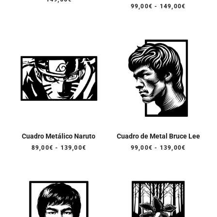
Valorado
Rango
99,00
€
-
149,00
€
con
de
5.00
precios:
de 5
desde
99,00€
hasta
149,00€
Cuadro Metálico Naruto
Cuadro de Metal Bruce Lee
Rango
Rango
89,00
€
-
139,00
€
99,00
€
-
139,00
€
de
de
precios:
precios:
desde
desde
89,00€
99,00€
hasta
hasta
139,00€
139,00€