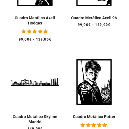
Cuadro Metálico Axell
Cuadro Metálico Axell 96
Hodges
Rango
99,00
€
-
149,00
€
de
precios:
Valorado
desde
Rango
99,00
€
-
139,00
€
con
99,00€
de
5.00
hasta
precios:
de 5
149,00€
desde
99,00€
hasta
139,00€
Cuadro Metálico Skyline
Cuadro Metálico Potter
Madrid
149,00
€