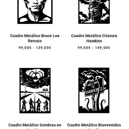
Cuadro Metálico Bruce Lee
Cuadro Metálico Criatura
Retrato
Hawkins
Rango
Rango
99,00
€
-
139,00
€
99,00
€
-
149,00
€
de
de
precios:
precios:
desde
desde
99,00€
99,00€
hasta
hasta
139,00€
149,00€
Cuadro Metálico Sombras en
Cuadro Metálico Bienvenidos