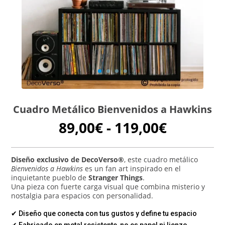
Cuadro Metálico Bienvenidos a Hawkins
Rango
89,00
€
-
119,00
€
de
precios:
desde
Diseño exclusivo de DecoVerso®
, este cuadro metálico
Bienvenidos a Hawkins
es un fan art inspirado en el
89,00€
inquietante pueblo de
Stranger Things
.
hasta
Una pieza con fuerte carga visual que combina misterio y
119,00€
nostalgia para espacios con personalidad.
✔ Diseño que conecta con tus gustos y define tu espacio