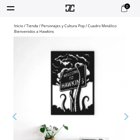
0
Inicio
/
Tienda
/
Personajes y Cultura Pop
/ Cuadro Metálico
Bienvenidos a Hawkins