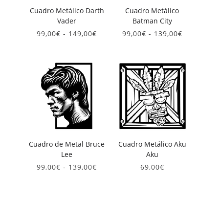
Cuadro Metálico Darth
Cuadro Metálico
Vader
Batman City
Rango
Rango
99,00
€
-
149,00
€
99,00
€
-
139,00
€
de
de
precios:
precios:
desde
desde
99,00€
99,00€
hasta
hasta
149,00€
139,00€
Cuadro de Metal Bruce
Cuadro Metálico Aku
Lee
Aku
Rango
99,00
€
-
139,00
€
69,00
€
de
precios:
desde
99,00€
hasta