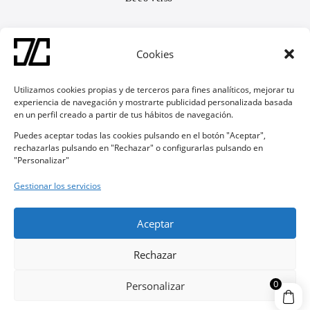
Soporte
Cookies
Contacto
Preguntas Frecuentes
Devoluciones y Garantías
Utilizamos cookies propias y de terceros para fines analíticos, mejorar tu
experiencia de navegación y mostrarte publicidad personalizada basada
en un perfil creado a partir de tus hábitos de navegación.
Síguenos
Puedes aceptar todas las cookies pulsando en el botón "Aceptar",

rechazarlas pulsando en "Rechazar" o configurarlas pulsando en
"Personalizar"

Gestionar los servicios
Made in Spain, MU
Aceptar
Copyright © 2025 Decoverso. Todos los derechos reservados
Aviso legal
Rechazar
Uso de cookies
Política de privacidad
0
Personalizar
Condiciones de uso