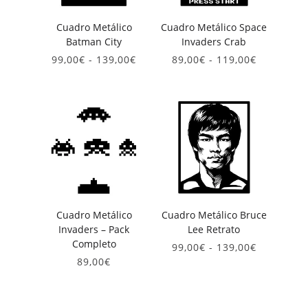
Cuadro Metálico
Cuadro Metálico Space
Batman City
Invaders Crab
Rango
Rango
99,00
€
-
139,00
€
89,00
€
-
119,00
€
de
de
precios:
precios:
desde
desde
99,00€
89,00€
hasta
hasta
139,00€
119,00€
Cuadro Metálico
Cuadro Metálico Bruce
Invaders – Pack
Lee Retrato
Completo
Rango
99,00
€
-
139,00
€
de
89,00
€
precios:
desde
99,00€