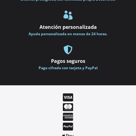

Atención personalizada
Ayuda personalizada en menos de 24 horas.

Pagos seguros
Pago cifrado con tarjeta y PayPal



