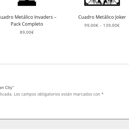
uadro Metálico Invaders –
Cuadro Metálico Joker
Pack Completo
Ran
99,00
€
-
139,00
€
de
89,00
€
prec
des
99,0
has
139
an City”
licada.
Los campos obligatorios están marcados con
*