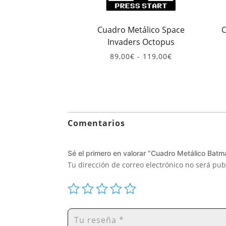
Cuadro Metálico Space
C
Invaders Octopus
Rango
89,00
€
-
119,00
€
de
precios:
desde
89,00€
hasta
119,00€
Comentarios
Sé el primero en valorar “Cuadro Metálico Batm
Tu dirección de correo electrónico no será pub