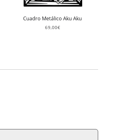
Cuadro Metálico Aku Aku
go
69,00
€
ios:
de
0€
ta
,00€