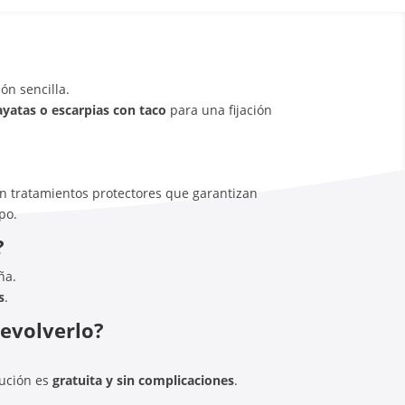
ón sencilla.
ayatas o escarpias con taco
para una fijación
on tratamientos protectores que garantizan
po.
?
ña.
s
.
devolverlo?
lución es
gratuita y sin complicaciones
.