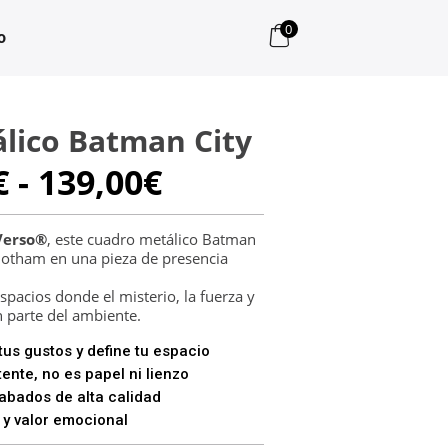
0
o
lico Batman City
Rango
€
-
139,00
€
de
precios:
desde
Verso®
, este cuadro metálico Batman
 Gotham en una pieza de presencia
99,00€
hasta
pacios donde el misterio, la fuerza y
139,00€
 parte del ambiente.
us gustos y define tu espacio
ente, no es papel ni lienzo
bados de alta calidad
 y valor emocional