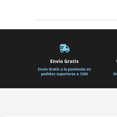
precios:
desde
99,00€
hasta
139,00€

Envío Gratis
Envío Gratis a la península en
pedidos superiores a 120€
id