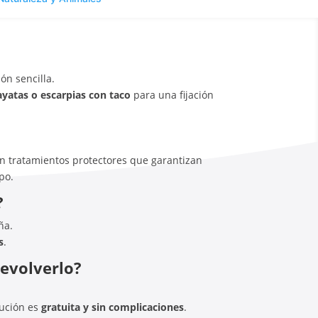
ón sencilla.
ayatas o escarpias con taco
para una fijación
on tratamientos protectores que garantizan
po.
?
ña.
s
.
devolverlo?
lución es
gratuita y sin complicaciones
.