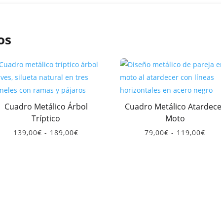
os
Cuadro Metálico Árbol
Cuadro Metálico Atardec
Tríptico
Moto
Rango
Ran
139,00
€
-
189,00
€
79,00
€
-
119,00
€
de
de
precios:
prec
desde
des
139,00€
79,0
hasta
has
189,00€
119