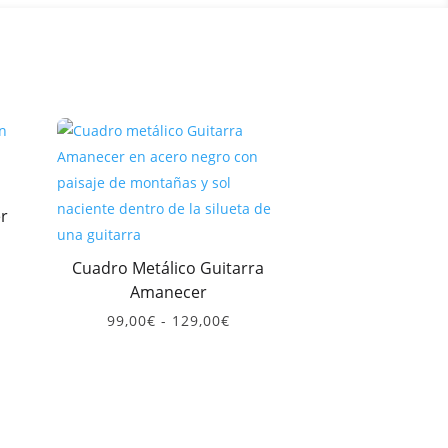
er
Cuadro Metálico Guitarra
go
Amanecer
ios:
Rango
99,00
€
-
129,00
€
de
de
0€
precios:
ta
desde
,00€
99,00€
hasta
129,00€