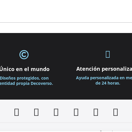


Atención personaliz
Único en el mundo
Ayuda personalizada en m
Diseños protegidos, con
de 24 horas.
entidad propia Decoverso.





