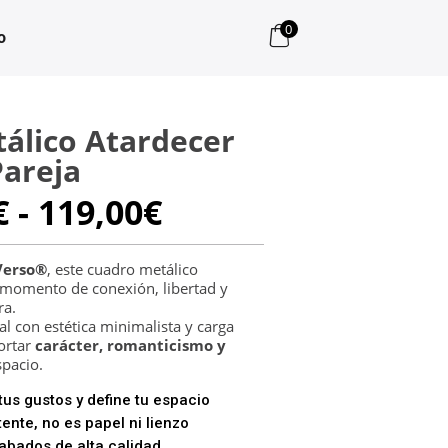
0
o
álico Atardecer
Pareja
Rango
€
-
119,00
€
de
precios:
desde
Verso®
, este cuadro metálico
 momento de conexión, libertad y
79,00€
ra.
hasta
l con estética minimalista y carga
119,00€
ortar
carácter, romanticismo y
spacio.
us gustos y define tu espacio
ente, no es papel ni lienzo
bados de alta calidad