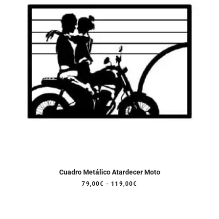
Cuadro Metálico Atardecer Moto
Rango
79,00
€
-
119,00
€
de
precios:
desde
79,00€