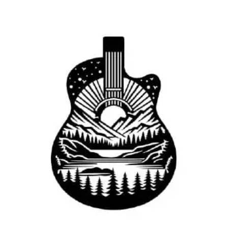
de
precios:
desde
79,00€
hasta
119,00€