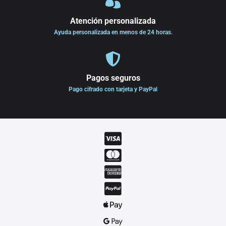

Atención personalizada
Ayuda personalizada en menos de 24 horas.

Pagos seguros
Pago cifrado con tarjeta y PayPal





