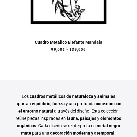
Cuadro Metálico Elefante Mandala
Rango
99,00
€
-
139,00
€
de
precios:
desde
99,00€
hasta
139,00€
Los
cuadros metálicos de naturaleza y animales
aportan
equilibrio
,
fuerza
y una profunda
conexión con
el entorno natural
a través del diseño. Esta colección
reúne piezas inspiradas en
fauna
,
paisajes
y
elementos
orgánicos
. Cada diseño se reinterpreta en
metal negro
mate
para una
decoración moderna y atemporal
.