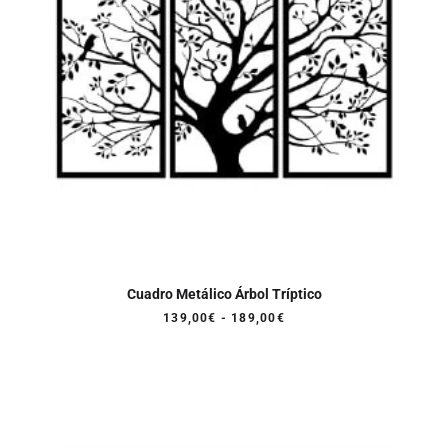
Cuadro Metálico Árbol Tríptico
Rango
139,00
€
-
189,00
€
de
precios:
desde
139,00€
hasta
189,00€