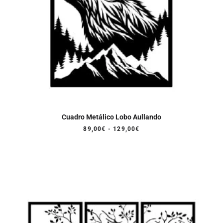
Cuadro Metálico Lobo Aullando
Rango
89,00
€
-
129,00
€
de
precios:
desde
89,00€
hasta
129,00€