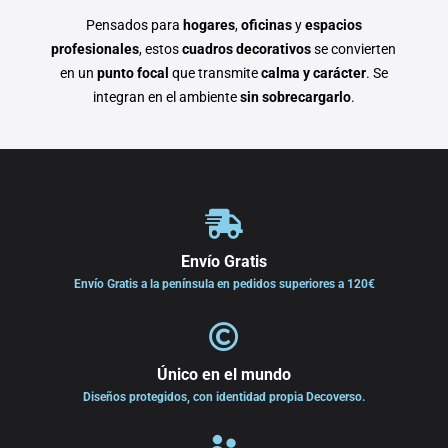
Pensados para
hogares
,
oficinas
y
espacios
profesionales
, estos
cuadros decorativos
se convierten
en un
punto focal
que transmite
calma y carácter
. Se
integran en el ambiente
sin sobrecargarlo
.

Envío Gratis
Envío Gratis a la península en pedidos superiores a 120€

Único en el mundo
Diseños protegidos, con identidad propia Decoverso.