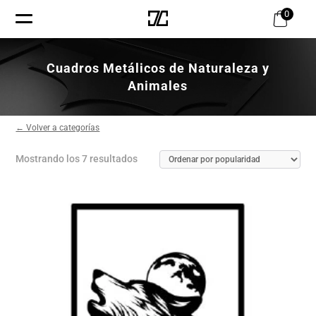
0
Reproductor
de
Cuadros Metálicos de Naturaleza y
vídeo
Animales
← Volver a categorías
Ordenado
Mostrando los 7 resultados
por
popularidad