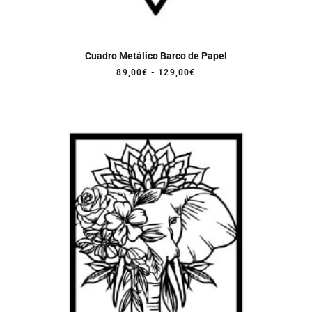
Cuadro Metálico Barco de Papel
Rango
89,00
€
-
129,00
€
de
precios:
desde
89,00€
hasta
129,00€