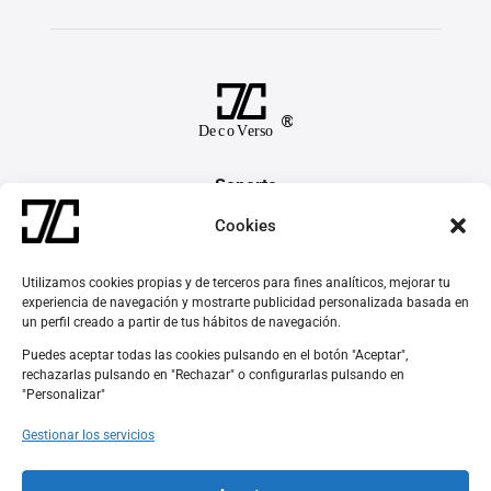
Soporte
Contacto
Cookies
Preguntas Frecuentes
Devoluciones y Garantías
Utilizamos cookies propias y de terceros para fines analíticos, mejorar tu
experiencia de navegación y mostrarte publicidad personalizada basada en
un perfil creado a partir de tus hábitos de navegación.
Síguenos
Puedes aceptar todas las cookies pulsando en el botón "Aceptar",

rechazarlas pulsando en "Rechazar" o configurarlas pulsando en
"Personalizar"

Gestionar los servicios
Made in Spain, MU