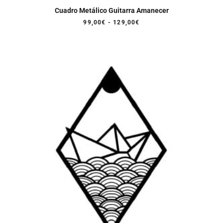
Cuadro Metálico Guitarra Amanecer
Rango
99,00
€
-
129,00
€
de
precios:
desde
99,00€
hasta
129,00€