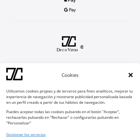


Soporte
Cookies
Contacto
Preguntas Frecuentes
Devoluciones y Garantías
Utilizamos cookies propias y de terceros para fines analíticos, mejorar tu
experiencia de navegación y mostrarte publicidad personalizada basada
en un perfil creado a partir de tus hábitos de navegación.
Síguenos
Puedes aceptar todas las cookies pulsando en el botón "Aceptar",

rechazarlas pulsando en "Rechazar" o configurarlas pulsando en
"Personalizar"

Gestionar los servicios