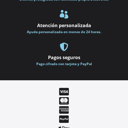

Atención personalizada
Ayuda personalizada en menos de 24 horas.

Pagos seguros
Pago cifrado con tarjeta y PayPal



