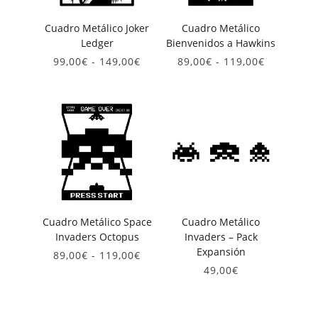
Cuadro Metálico Joker
Cuadro Metálico
Ledger
Bienvenidos a Hawkins
Rango
Rango
99,00
€
-
149,00
€
89,00
€
-
119,00
€
de
de
precios:
precios:
desde
desde
99,00€
89,00€
hasta
hasta
149,00€
119,00€
Cuadro Metálico Space
Cuadro Metálico
Invaders Octopus
Invaders – Pack
Expansión
Rango
89,00
€
-
119,00
€
de
49,00
€
precios:
desde
89,00€