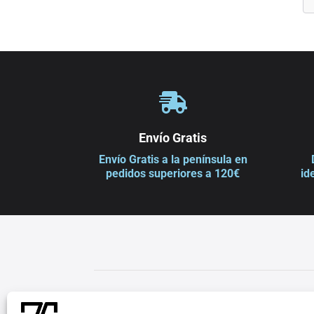

Envío Gratis
Envío Gratis a la península en
pedidos superiores a 120€
id