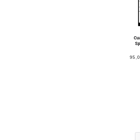
Cu
Sp
95,