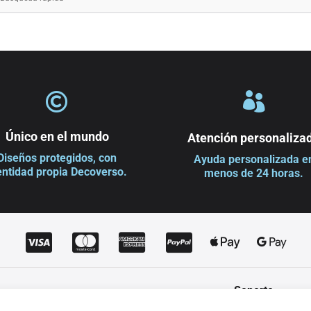


Único en el mundo
Atención personaliza
Diseños protegidos, con
Ayuda personalizada e
entidad propia Decoverso.
menos de 24 horas.






Soporte