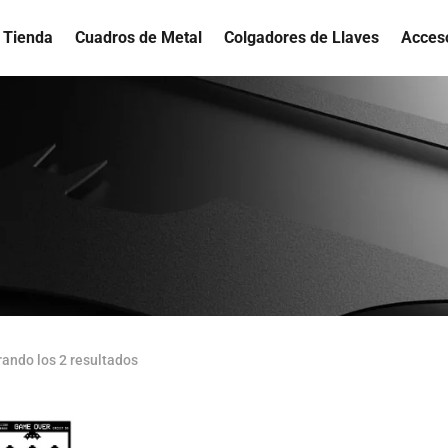
Tienda
Cuadros de Metal
Colgadores de Llaves
Acces
Ordenado
ando los 2 resultados
por
los
últimos