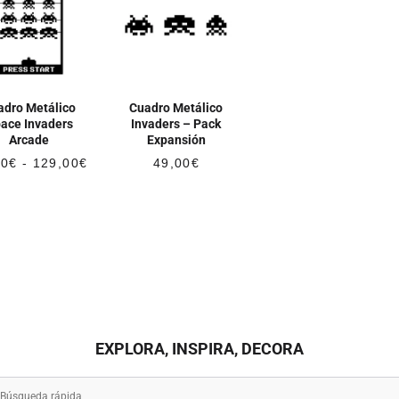
adro Metálico
Cuadro Metálico
ace Invaders
Invaders – Pack
Arcade
Expansión
Rango
00
€
-
129,00
€
49,00
€
de
precios:
desde
95,00€
hasta
129,00€
EXPLORA, INSPIRA, DECORA