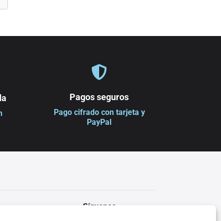

Pagos seguros
da
Pago cifrado con tarjeta y
n
PayPal
Síguenos