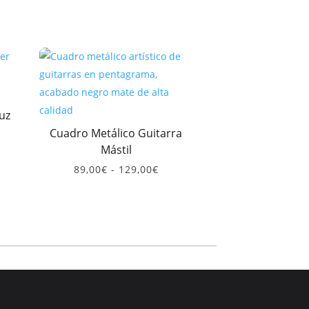
uz
Cuadro Metálico Guitarra
go
Mástil
ios:
Rango
89,00
€
-
129,00
€
de
de
0€
precios:
ta
desde
,00€
89,00€
hasta
129,00€