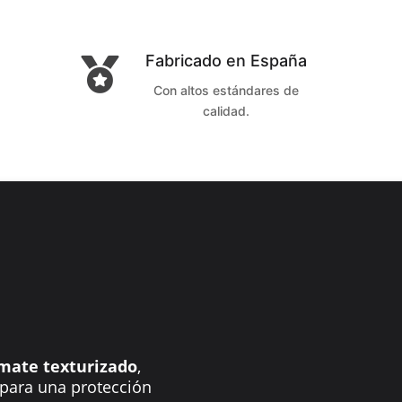
Fabricado en España

Con altos estándares de
calidad.
mate texturizado
,
 para una protección