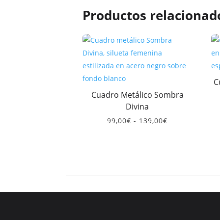
Productos relacionad
C
Cuadro Metálico Sombra
Divina
Rango
99,00
€
-
139,00
€
de
precios:
desde
99,00€
hasta
139,00€