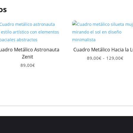
os
uadro Metálico Astronauta
Cuadro Metálico Hacia la L
Zenit
Ran
89,00
€
-
129,00
€
de
89,00
€
prec
des
89,0
has
129