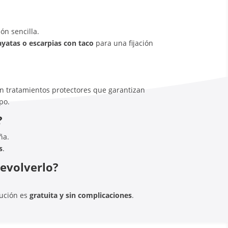
ón sencilla.
ayatas o escarpias con taco
para una fijación
on tratamientos protectores que garantizan
po.
?
ña.
s
.
devolverlo?
lución es
gratuita y sin complicaciones
.