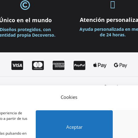


Atención personaliz
Único en el mundo
Ayuda personalizada en m
Diseños protegidos, con
de 24 horas.
entidad propia Decoverso.






Soporte
Contacto
Cookies
Preguntas Frecuentes
Devoluciones y Garantí
experiencia de
 a partir de tus
Aceptar
Copyright © 2025 Decoverso. Todos los derechos reservados
rlas pulsando en