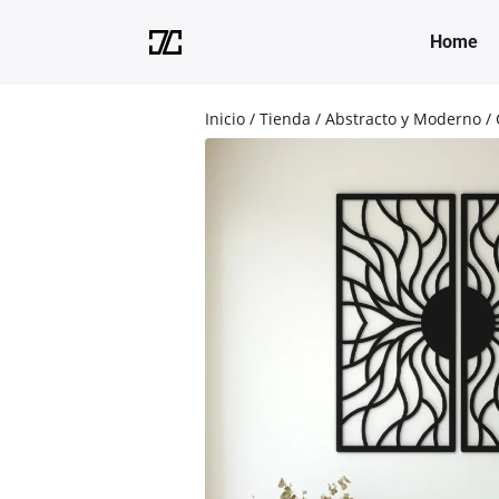
Home
Inicio
/
Tienda
/
Abstracto y Moderno
/ 