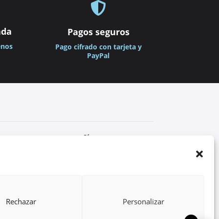

ada
Pagos seguros
enos
Pago cifrado con tarjeta y
PayPal
Síguenos


as
Rechazar
Personalizar
Made in Spain, MU