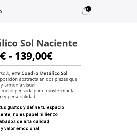
0
o
lico Sol Naciente
Rango
€
-
139,00
€
de
precios:
desde
rso®, este
Cuadro Metálico Sol
osición abstracta en dos piezas que
105,00€
 y armonía visual.
hasta
metal pensada para transformar la
139,00€
o y personalidad.
us gustos y define tu espacio
ente, no es papel ni lienzo
bados de alta calidad
 y valor emocional